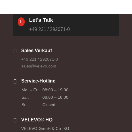
Let's Talk

+49 221 / 292071-0

Sales Verkauf
+49 221 / 292071-0
sales@velevo.com

Service-Hotline
Mo. – Fr.:
08:00 – 19:00
Sa.:
08:00 – 18:00
So.:
Closed

VELEVO® HQ
VELEVO GmbH & Co. KG