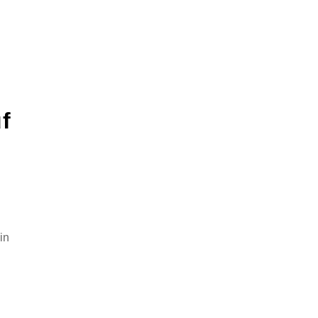
uf
in