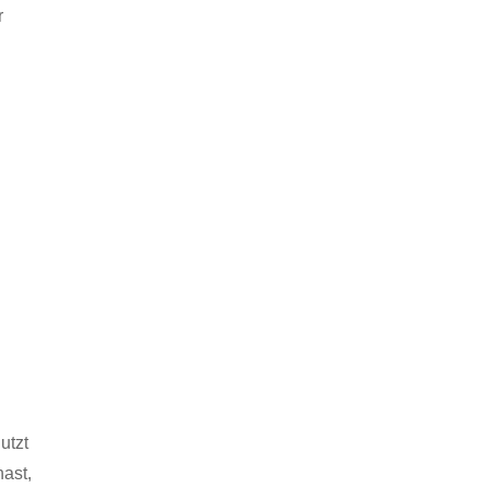
r
utzt
ast,