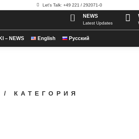

Let's Talk: +49 221 / 292071-0


NEWS
Latest Updates
 KI – NEWS
English
Русский
 / КАТЕГОРИЯ